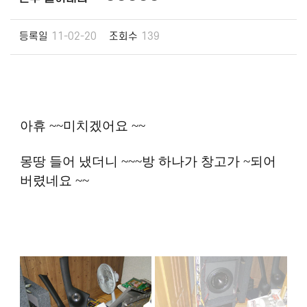
등록일
11-02-20
조회수
139
아휴 ~~미치겠어요 ~~
몽땅 들어 냈더니 ~~~방 하나가 창고가 ~되어
버렸네요 ~~