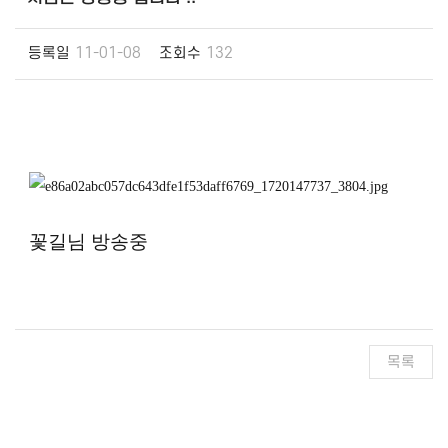
등록일
11-01-08
조회수
132
꽃길님 방송중
목록