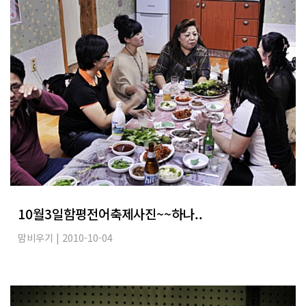
10월3일함평전어축제사진~~하나..
맘비우기
| 2010-10-04