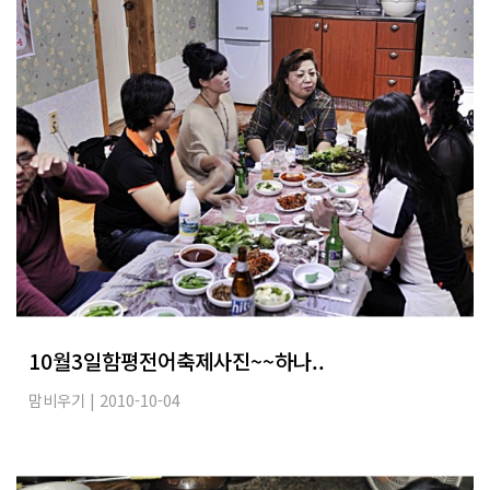
10월3일함평전어축제사진~~하나..
맘비우기
| 2010-10-04