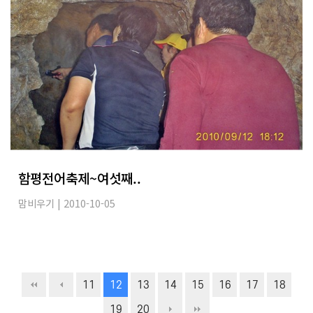
함평전어축제~여섯째..
맘비우기
| 2010-10-05
11
12
13
14
15
16
17
18
19
20