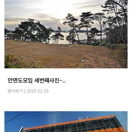
안면도모임 세번째사진~..
맘비우기
| 2010-11-15