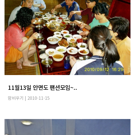
11월13일 안면도 팬션모임~..
맘비우기
| 2010-11-15