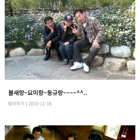
불새랑~요미랑~동규랑~~~~^^..
맘비우기
| 2010-11-16