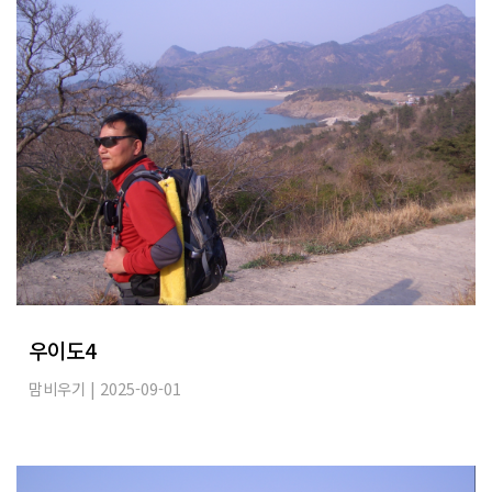
우이도4
맘비우기
| 2025-09-01