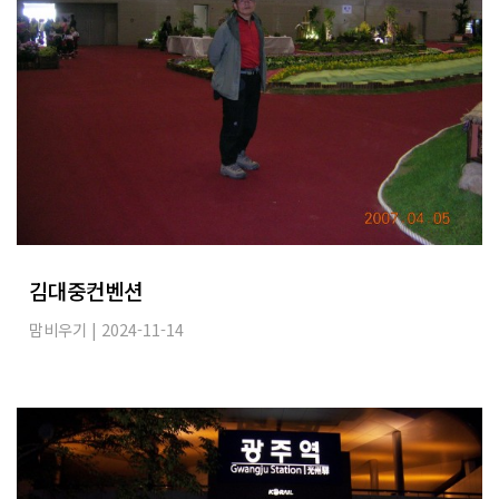
김대중컨벤션
맘비우기
| 2024-11-14