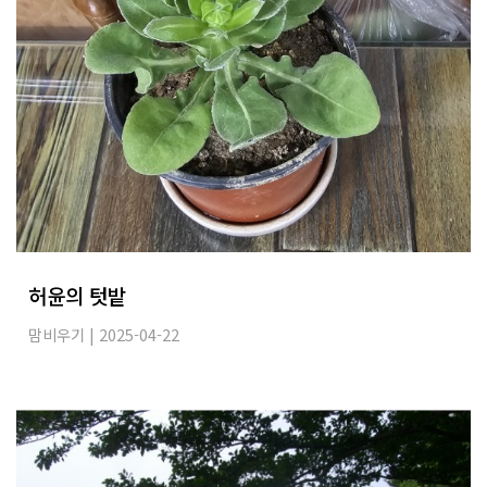
허윤의 텃밭
맘비우기
| 2025-04-22