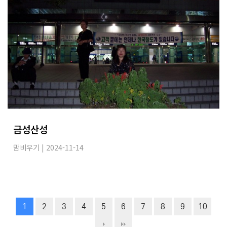
금성산성
맘비우기
| 2024-11-14
1
2
3
4
5
6
7
8
9
10