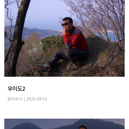
우이도2
맘비우기
| 2025-09-01